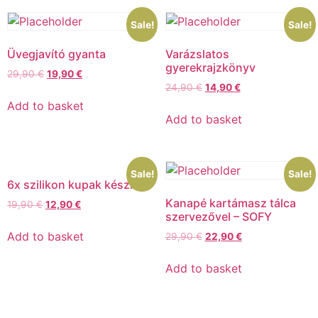
Sale!
Sale!
Üvegjavító gyanta
Varázslatos
gyerekrajzkönyv
29,90
€
19,90
€
24,90
€
14,90
€
Add to basket
Add to basket
Sale!
Sale!
6x szilikon kupak készlet
Kanapé kartámasz tálca
19,90
€
12,90
€
szervezővel – SOFY
Add to basket
29,90
€
22,90
€
Add to basket