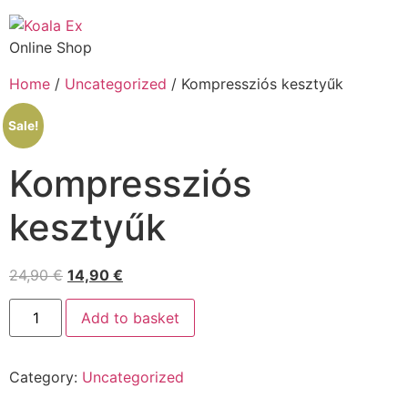
Online Shop
Home
/
Uncategorized
/ Kompressziós kesztyűk
Sale!
Kompressziós
kesztyűk
24,90
€
14,90
€
Add to basket
Category:
Uncategorized